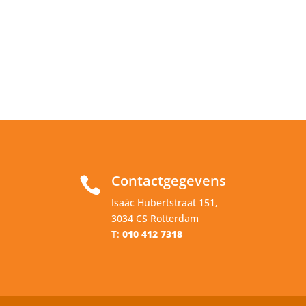
Contactgegevens

Isaäc Hubertstraat 151,
3034 CS Rotterdam
T:
010 412 7318